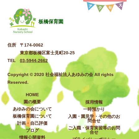
板橋保育園
住所
〒174-0062
東京都板橋区富士見町20-25
TEL
03-5944-2662
Copyright © 2020 社会福祉法人あゆみの会 All rights
Reserved.
HOME
園の概要
採用情報
あゆみの会について
一時預かり
板橋保育園について
入園・園見学・その他のお
問合せ
計画・自己評価
ご入職・保育実習等のお問
ブログ
合せ
情報公開資料