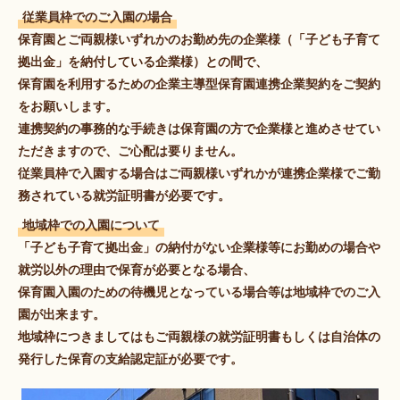
従業員枠でのご入園の場合
保育園とご両親様いずれかのお勤め先の企業様（「子ども子育て
拠出⾦」を納付している企業様）との間で、
保育園を利用するための企業主導型保育園連携企業契約をご契約
をお願いします。
連携契約の事務的な⼿続きは保育園の⽅で企業様と進めさせてい
ただきますので、ご⼼配は要りません。
従業員枠で入園する場合はご両親様いずれかが連携企業様でご勤
務されている就労証明書が必要です。
地域枠での入園について
「子ども子育て拠出⾦」の納付がない企業様等にお勤めの場合や
就労以外の理由で保育が必要となる場合、
保育園入園のための待機児となっている場合等は地域枠でのご入
園が出来ます。
地域枠につきましてはもご両親様の就労証明書もしくは自治体の
発行した保育の支給認定証が必要です。