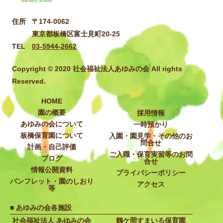
住所
〒174-0062
東京都板橋区富士見町20-25
TEL
03-5944-2662
Copyright © 2020 社会福祉法人あゆみの会 All rights
Reserved.
HOME
園の概要
採用情報
あゆみの会について
一時預かり
板橋保育園について
入園・園見学・その他のお
問合せ
計画・自己評価
ご入職・保育実習等のお問
ブログ
合せ
情報公開資料
プライバシーポリシー
パンフレット・園のしおり
アクセス
等
■ あゆみの会各施設
社会福祉法人 あゆみの会
鶴ケ岡すまいる保育園